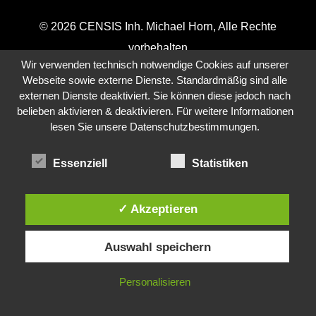
© 2026 CENSIS Inh. Michael Horn, Alle Rechte
vorbehalten
Wir verwenden technisch notwendige Cookies auf unserer
Webservice
– und
IT-Agentur
aus Wolfsburg
Webseite sowie externe Dienste. Standardmäßig sind alle
externen Dienste deaktiviert. Sie können diese jedoch nach
Webdesign Wolfsburg
EDV Wolfsburg
belieben aktivieren & deaktivieren. Für weitere Informationen
lesen Sie unsere Datenschutzbestimmungen.
Essenziell
Statistiken
✓ Akzeptieren
Auswahl speichern
Personalisieren