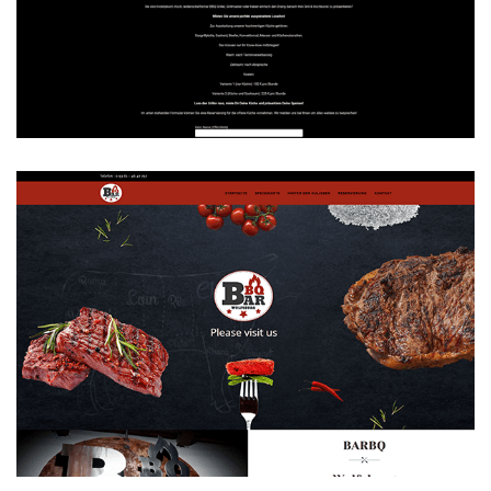
Offene Küche BarBQ
WEBDESIGN
BarBQ Wolfsburg
WEBDESIGN