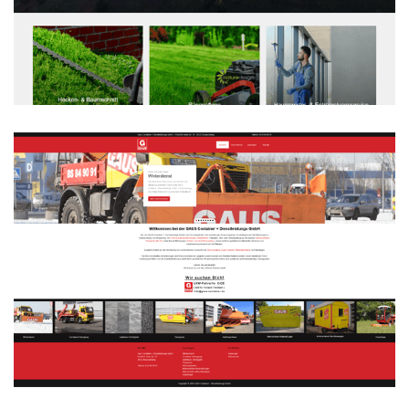
Nature Designs GmbH
WEBDESIGN
Gaus Container + Dienstleistungs
GmbH
WEBDESIGN