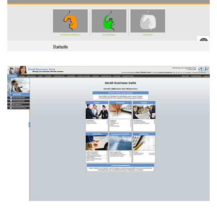
MKG Praxis Dr. Starke
WEBDESIGN
Censis Small Business Suite
SOFTWAREENTWICKLUNG