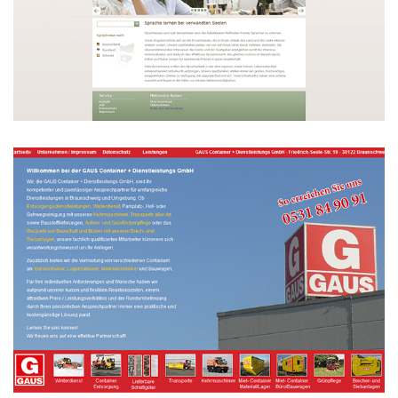
Metternich Reisen
WEBDESIGN
Gauss Container
WEBDESIGN