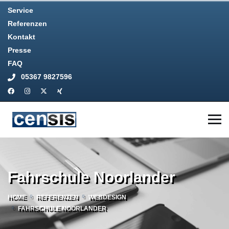
Service
Referenzen
Kontakt
Presse
FAQ
05367 9827596
Fahrschule Noorlander
HOME
REFERENZEN
WEBDESIGN
FAHRSCHULE NOORLANDER