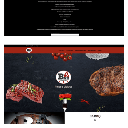
Offene Küche BarBQ
WEBDESIGN
BarBQ Wolfsburg
WEBDESIGN