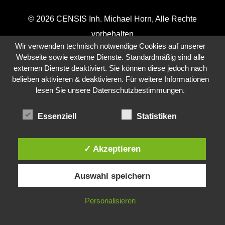
© 2026 CENSIS Inh. Michael Horn, Alle Rechte
vorbehalten
Wir verwenden technisch notwendige Cookies auf unserer
Webservice
– und
IT-Agentur
aus Wolfsburg
Webseite sowie externe Dienste. Standardmäßig sind alle
externen Dienste deaktiviert. Sie können diese jedoch nach
Webdesign Wolfsburg
EDV Wolfsburg
belieben aktivieren & deaktivieren. Für weitere Informationen
lesen Sie unsere Datenschutzbestimmungen.
Essenziell
Statistiken
✓ Akzeptieren
Auswahl speichern
Personalisieren