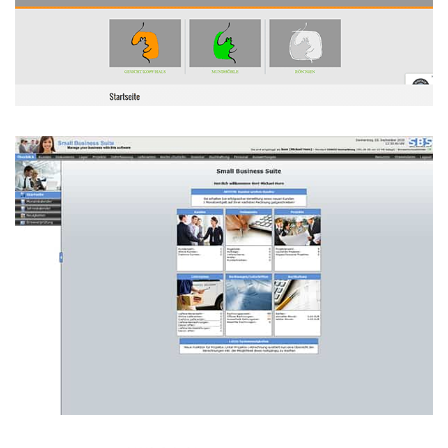
MKG Praxis Dr. Starke
WEBDESIGN
Censis Small Business Suite
SOFTWAREENTWICKLUNG