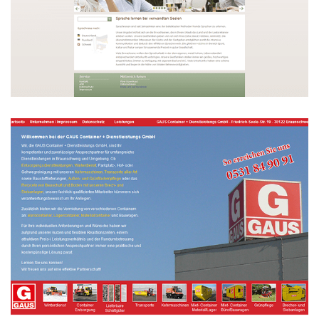
Metternich Reisen
WEBDESIGN
Gauss Container
WEBDESIGN