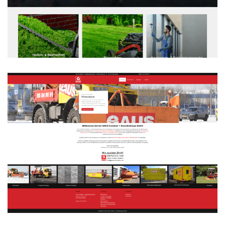
Nature Designs GmbH
WEBDESIGN
Gaus Container + Dienstleistungs
GmbH
WEBDESIGN