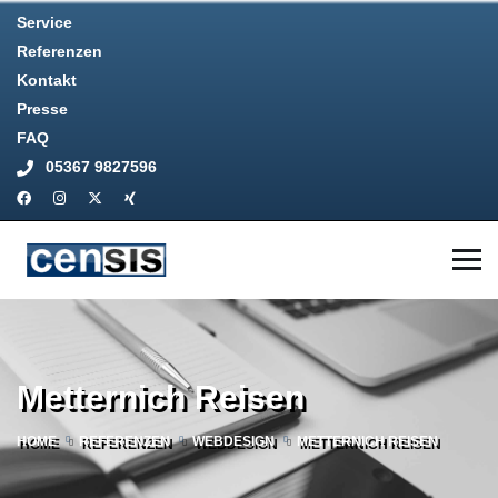
Service
Referenzen
Kontakt
Presse
FAQ
05367 9827596
Metternich Reisen
HOME
REFERENZEN
WEBDESIGN
METTERNICH REISEN